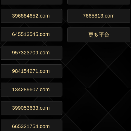
396884652.com
7665813.com
645513545.com
更多平台
957323709.com
984154271.com
134289607.com
399053633.com
665321754.com