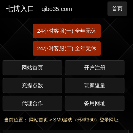
七博入口
qibo35.com
首页
24小时客服(一) 全年无休
24小时客服(二) 全年无休
网站首页
开户注册
充提点数
玩家返量
代理合作
备用网址
当前位置：
网站首页
>
SM9游戏（环球360）登录网址