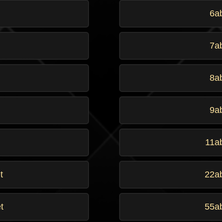
6a
7a
8a
9a
11a
t
22a
t
55a