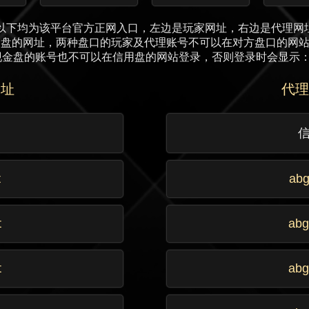
以下均为该平台官方正网入口，左边是玩家网址，右边是代理网
金盘的网址，两种盘口的玩家及代理账号不可以在对方盘口的网
金盘的账号也不可以在信用盘的网站登录，否则登录时会显示：[登
网址
代理
信
t
abg
t
abg
t
abg