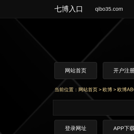
七博入口
qibo35.com
网站首页
开户注
当前位置：
网站首页
>
欧博
>
欧博A
登录网址
APP下