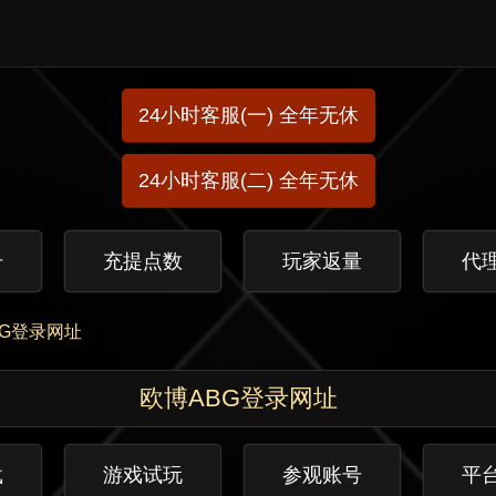
24小时客服(一) 全年无休
24小时客服(二) 全年无休
册
充提点数
玩家返量
代
BG登录网址
欧博ABG登录网址
载
游戏试玩
参观账号
平