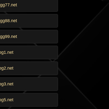
gg77.net
gg88.net
gg99.net
bg1.net
bg2.net
bg3.net
bg5.net