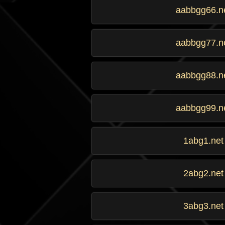
aabbgg66.n
aabbgg77.n
aabbgg88.n
aabbgg99.n
1abg1.net
2abg2.net
3abg3.net