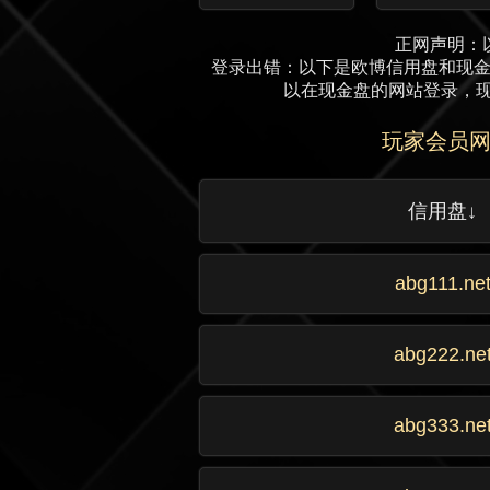
正网声明：
登录出错：以下是欧博信用盘和现
以在现金盘的网站登录，现
玩家会员
信用盘↓
abg111.ne
abg222.ne
abg333.ne